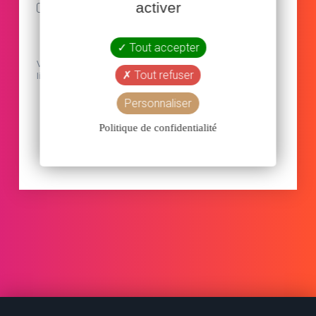
activer
J'accepte de recevoir vos e-mails et confirme
avoir pris connaissance de votre politique de
confidentialité et mentions légales.
Tout accepter
Vous pouvez vous désinscrire à tout moment en cliquant sur le
Tout refuser
lien présent dans nos emails.
Personnaliser
JE M'INSCRIS !
Politique de confidentialité