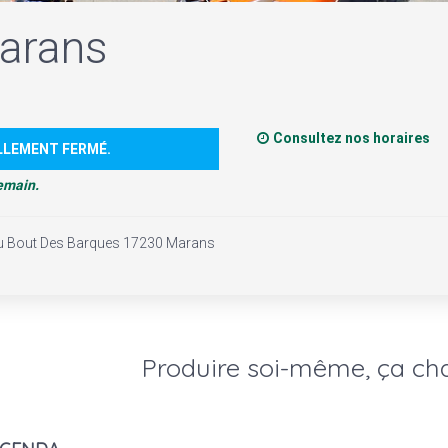
arans
Consultez nos horaires
LLEMENT FERMÉ.
emain.
Du Bout Des Barques 17230 Marans
Produire soi-même, ça cha
genda