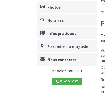
Photos
Au
Horaires
P
Infos pratiques
To
cu
Se rendre au magasin
Vo
so
Nous contacter
ja
Dé
Appelez-nous au
ou
Re
05 46 01 58 08
Re
et