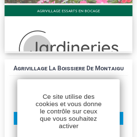
AGRIVILLAGE ESSARTS EN BOCAGE
Agrivillage La Boissiere De Montaigu
La Boissiere De Montaigu (85600)
Ce site utilise des
VOTRE JARDINERIE DE PROXIMITÉ
cookies et vous donne
le contrôle sur ceux
que vous souhaitez
LE MAGASIN EST ACTUELLEMENT FERMÉ.
activer
Réouverture demain.
Consultez nos horaires