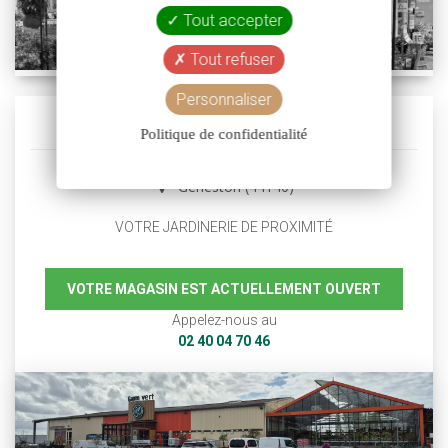
Tout accepter
Tout refuser
Personnaliser
Gamm Vert Géneston
Politique de confidentialité
Geneston (44140)
VOTRE JARDINERIE DE PROXIMITÉ
VOTRE MAGASIN EST ACTUELLEMENT OUVERT
Appelez-nous au
02 40 04 70 46