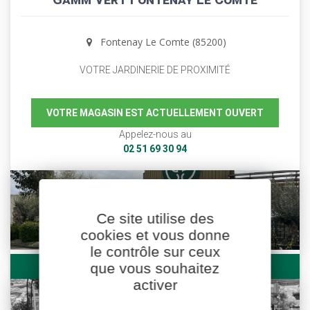
Fontenay Le Comte (85200)
VOTRE JARDINERIE DE PROXIMITÉ
VOTRE MAGASIN EST ACTUELLEMENT OUVERT
Appelez-nous au
02 51 69 30 94
Ce site utilise des
cookies et vous donne
le contrôle sur ceux
que vous souhaitez
GAMM VERT FONTENAY LE COMTE
activer